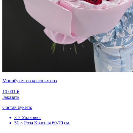
Монобукет из красных роз
10 001 ₽
Заказать
Состав букета:
3 × Упаковка
51 × Роза Красная 60-70 см.