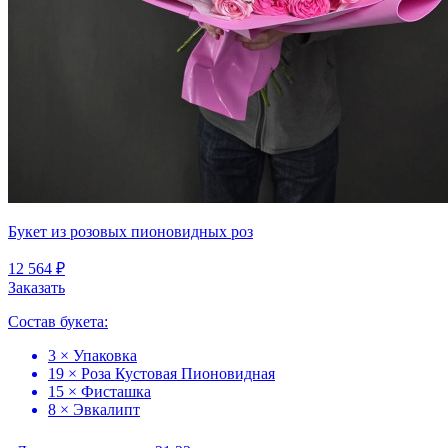
Букет из розовых пионовидных роз
12 564 ₽
Заказать
Состав букета:
3 × Упаковка
19 × Роза Кустовая Пионовидная
15 × Фисташка
8 × Эвкалипт