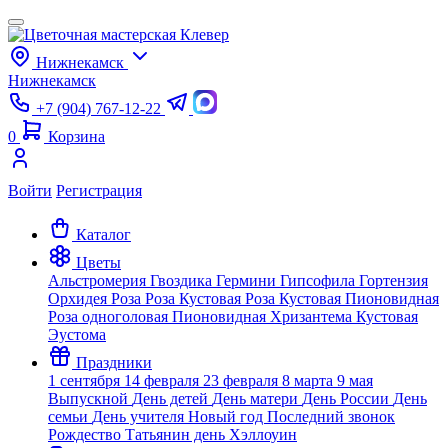
Нижнекамск
Нижнекамск
+7 (904) 767-12-22
0
Корзина
Войти
Регистрация
Каталог
Цветы
Альстромерия
Гвоздика
Гермини
Гипсофила
Гортензия
Орхидея
Роза
Роза Кустовая
Роза Кустовая Пионовидная
Роза одноголовая Пионовидная
Хризантема Кустовая
Эустома
Праздники
1 сентября
14 февраля
23 февраля
8 марта
9 мая
Выпускной
День детей
День матери
День России
День
семьи
День учителя
Новый год
Последний звонок
Рождество
Татьянин день
Хэллоуин