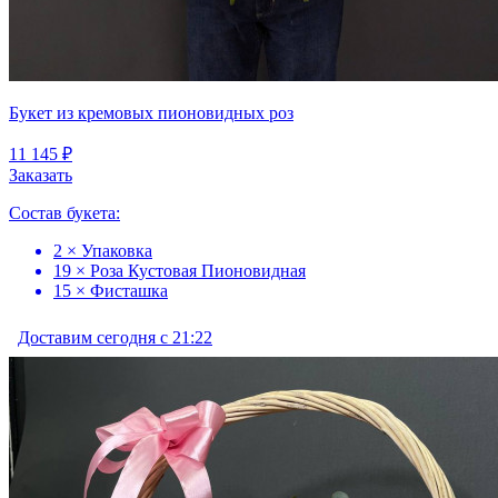
Букет из кремовых пионовидных роз
11 145 ₽
Заказать
Состав букета:
2 × Упаковка
19 × Роза Кустовая Пионовидная
15 × Фисташка
Доставим сегодня с 21:22