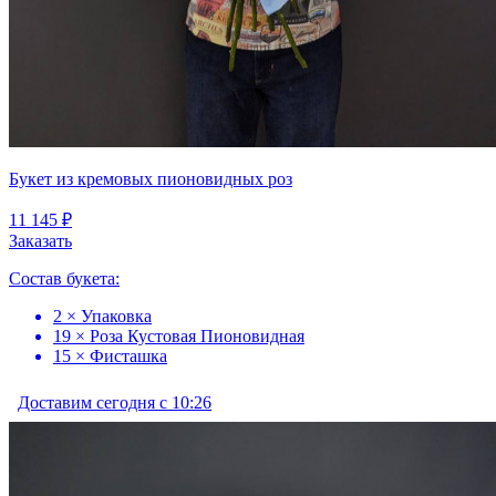
Букет из кремовых пионовидных роз
11 145 ₽
Заказать
Состав букета:
2 × Упаковка
19 × Роза Кустовая Пионовидная
15 × Фисташка
Доставим сегодня с 10:26