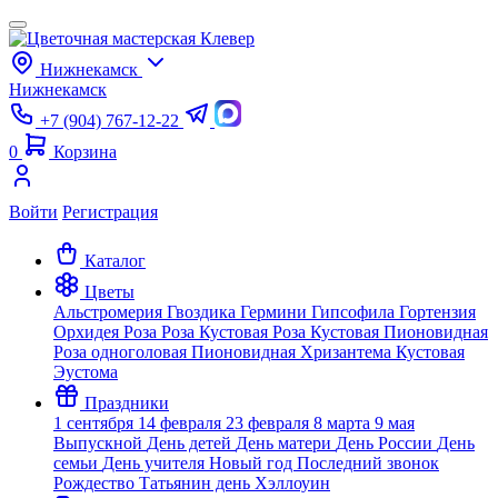
Нижнекамск
Нижнекамск
+7 (904) 767-12-22
0
Корзина
Войти
Регистрация
Каталог
Цветы
Альстромерия
Гвоздика
Гермини
Гипсофила
Гортензия
Орхидея
Роза
Роза Кустовая
Роза Кустовая Пионовидная
Роза одноголовая Пионовидная
Хризантема Кустовая
Эустома
Праздники
1 сентября
14 февраля
23 февраля
8 марта
9 мая
Выпускной
День детей
День матери
День России
День
семьи
День учителя
Новый год
Последний звонок
Рождество
Татьянин день
Хэллоуин