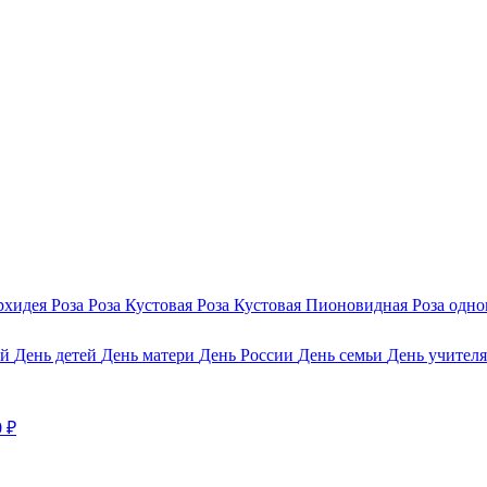
рхидея
Роза
Роза Кустовая
Роза Кустовая Пионовидная
Роза одн
ой
День детей
День матери
День России
День семьи
День учител
0 ₽