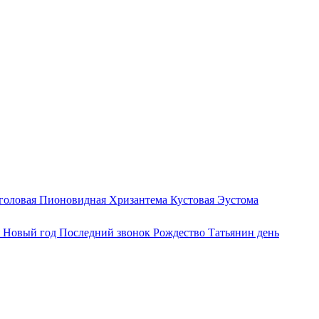
оголовая Пионовидная
Хризантема Кустовая
Эустома
я
Новый год
Последний звонок
Рождество
Татьянин день