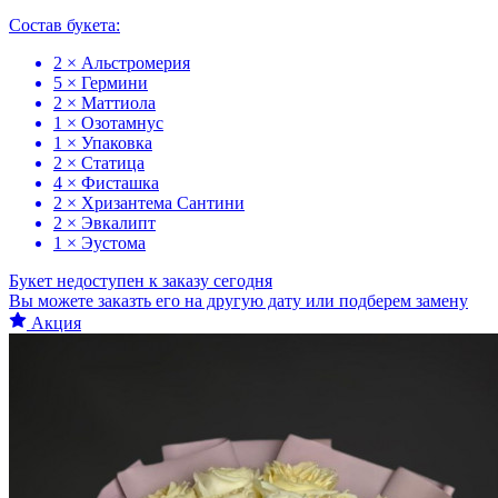
Состав букета:
2 × Альстромерия
5 × Гермини
2 × Маттиола
1 × Озотамнус
1 × Упаковка
2 × Статица
4 × Фисташка
2 × Хризантема Сантини
2 × Эвкалипт
1 × Эустома
Букет недоступен к заказу сегодня
Вы можете заказть его на другую дату или подберем замену
Акция