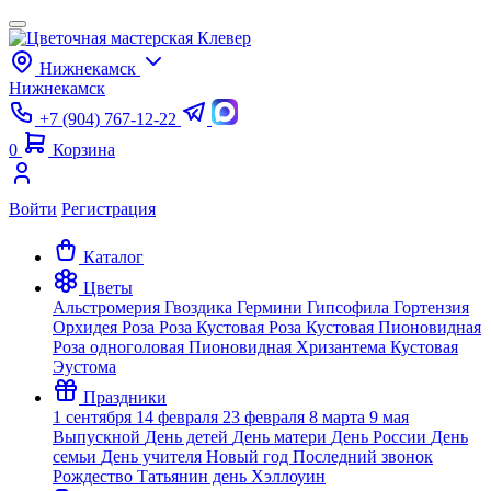
Нижнекамск
Нижнекамск
+7 (904) 767-12-22
0
Корзина
Войти
Регистрация
Каталог
Цветы
Альстромерия
Гвоздика
Гермини
Гипсофила
Гортензия
Орхидея
Роза
Роза Кустовая
Роза Кустовая Пионовидная
Роза одноголовая Пионовидная
Хризантема Кустовая
Эустома
Праздники
1 сентября
14 февраля
23 февраля
8 марта
9 мая
Выпускной
День детей
День матери
День России
День
семьи
День учителя
Новый год
Последний звонок
Рождество
Татьянин день
Хэллоуин