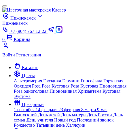
Нижнекамск
Нижнекамск
+7 (904) 767-12-22
0
Корзина
Войти
Регистрация
Каталог
Цветы
Альстромерия
Гвоздика
Гермини
Гипсофила
Гортензия
Орхидея
Роза
Роза Кустовая
Роза Кустовая Пионовидная
Роза одноголовая Пионовидная
Хризантема Кустовая
Эустома
Праздники
1 сентября
14 февраля
23 февраля
8 марта
9 мая
Выпускной
День детей
День матери
День России
День
семьи
День учителя
Новый год
Последний звонок
Рождество
Татьянин день
Хэллоуин